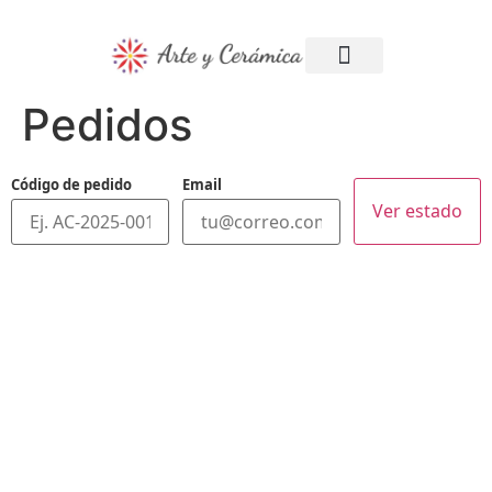
Mi cuenta
Mis pedidos
Pedidos
Código de pedido
Email
Ver estado